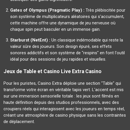
Gates of Olympus (Pragmatic Play) :
Très plébiscitée pour
son système de multiplicateurs aléatoires qui s'accumulent,
cette machine offre une dynamique de jeu nerveuse où
chaque spin peut basculer en un immense gain.
Starburst (NetEnt) :
Un classique indémodable qui reste la
valeur sûre des joueurs. Son design épuré, ses effets
sonores addictifs et son système de "respins" en font l'outil
idéal pour des sessions de jeu rapides et visuelles.
Jeux de Table et Casino Live Extra Casino
Pour les puristes, Casino Extra déploie une section "Table" qui
transforme votre écran en véritable tapis vert. L'accent est mis
sur une immersion sensorielle totale : les jeux sont filmés en
haute définition depuis des studios professionnels, avec des
croupiers réels qui interagissent avec les joueurs en temps réel,
créant une atmosphère de casino physique sans les contraintes
de déplacement.