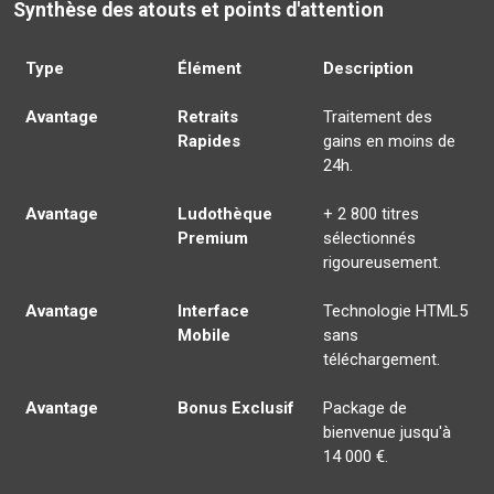
Synthèse des atouts et points d'attention
Type
Élément
Description
Avantage
Retraits
Traitement des
Rapides
gains en moins de
24h.
Avantage
Ludothèque
+ 2 800 titres
Premium
sélectionnés
rigoureusement.
Avantage
Interface
Technologie HTML5
Mobile
sans
téléchargement.
Avantage
Bonus Exclusif
Package de
bienvenue jusqu'à
14 000 €.