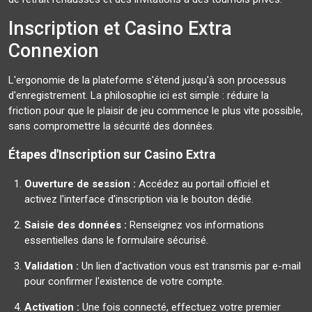
Inscription et Casino Extra
Connexion
L'ergonomie de la plateforme s'étend jusqu'à son processus
d'enregistrement. La philosophie ici est simple : réduire la
friction pour que le plaisir de jeu commence le plus vite possible,
sans compromettre la sécurité des données.
Étapes d'Inscription sur Casino Extra
Ouverture de session :
Accédez au portail officiel et
activez l'interface d'inscription via le bouton dédié.
Saisie des données :
Renseignez vos informations
essentielles dans le formulaire sécurisé.
Validation :
Un lien d'activation vous est transmis par e-mail
pour confirmer l'existence de votre compte.
Activation :
Une fois connecté, effectuez votre premier