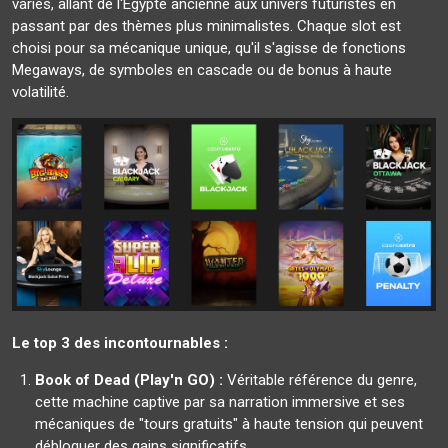
variés, allant de l'Égypte ancienne aux univers futuristes en
passant par des thèmes plus minimalistes. Chaque slot est
choisi pour sa mécanique unique, qu'il s'agisse de fonctions
Megaways, de symboles en cascade ou de bonus à haute
volatilité.
Le top 3 des incontournables :
Book of Dead (Play'n GO) :
Véritable référence du genre,
cette machine captive par sa narration immersive et ses
mécaniques de "tours gratuits" à haute tension qui peuvent
débloquer des gains significatifs.