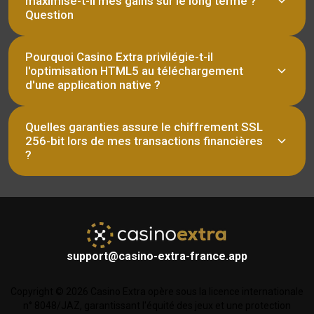
maximise-t-il mes gains sur le long terme ?
Question
Pourquoi Casino Extra privilégie-t-il
Contrairement à un programme VIP classique, nos 
l'optimisation HTML5 au téléchargement
SuperPoints ne sont pas de simples jetons de fidélité. 
d'une application native ?
Chaque activité — de votre connexion quotidienne à vos 
mises sur les machines à sous — génère des points qui 
alimentent directement votre solde de récompenses. En 
Quelles garanties assure le chiffrement SSL
Nous avons fait le choix stratégique du "zéro installation" 
les accumulant intelligemment, vous pouvez les convertir 
256-bit lors de mes transactions financières
pour garantir une sécurité et une accessibilité 
dans notre boutique dédiée pour débloquer des bonus 
?
maximales. En utilisant une interface native HTML5, votre 
cash sans condition de mise ou des séries de Free Spins 
expérience de jeu est instantanément adaptée à la 
exclusives, ce qui augmente mécaniquement votre taux 
puissance de calcul et à la résolution de votre appareil 
de retour global sur le site.
La sécurité de vos fonds et de vos données 
mobile. Cela élimine les risques de failles de sécurité liés 
personnelles est notre priorité absolue. Le protocole de 
aux mises à jour d'applications tierces, tout en assurant 
chiffrement SSL 256-bit que nous utilisons crée un 
une fluidité constante, même sur les connexions mobiles 
tunnel inviolable entre votre appareil et nos serveurs 
les plus fluctuantes.
support@casino-extra-france.app
financiers, rendant toute interception de données 
impossible. Ce niveau de sécurité est identique à celui 
utilisé par les institutions bancaires internationales, vous 
Copyright © 2026 Casino Extra opère sous la licence internationale
permettant d'effectuer vos dépôts et retraits, y compris 
n° 8048/JAZ, garantissant l'équité des jeux et une protection