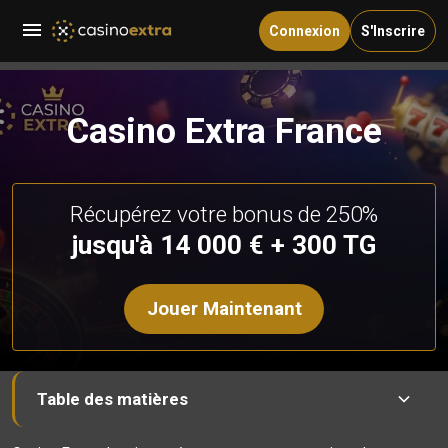
Connexion
S'Inscrire
Casino Extra France
Récupérez votre bonus de 250%
jusqu'à 14 000 € + 300 TG
Jouer Maintenant
Table des matières
Table des matières
Fournisseurs et Logiciels Casino Extra